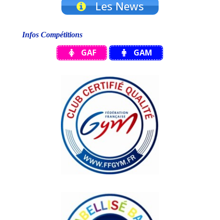
Les News
Infos Compétitions
GAF
GAM