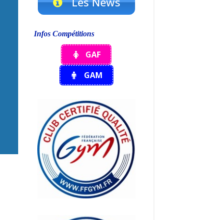
Les News
Infos Compétitions
GAF
GAM