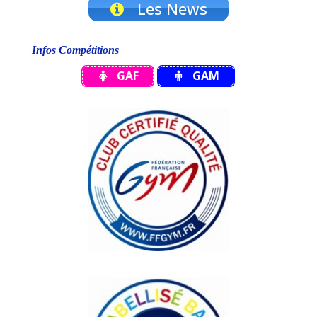
Les News
Infos Compétitions
GAF
GAM