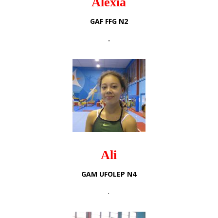
Alexia
GAF FFG N2
.
Ali
GAM UFOLEP N4
.