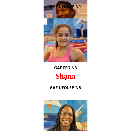
GAF UFOLEP N1
Carine
GAF FFG N3
Shana
.
GAF UFOLEP N5
.