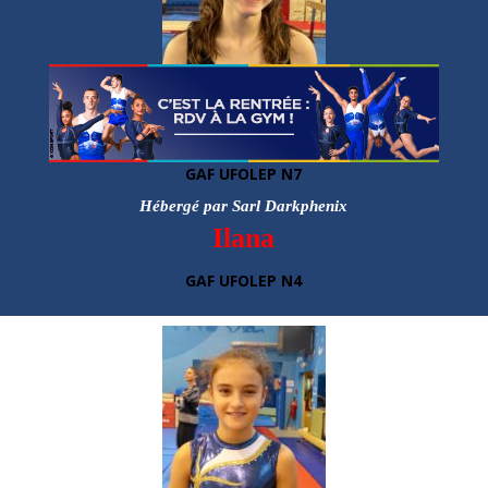
Gaëtane
GAF UFOLEP N7
Hébergé par Sarl Darkphenix
Ilana
GAF UFOLEP N4