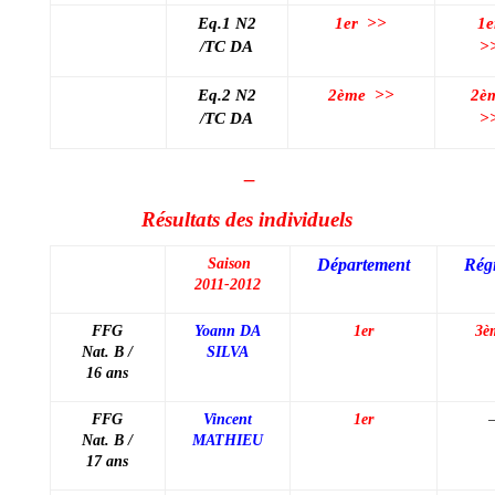
Eq.1 N2
1er
>>
1e
/TC DA
>
Eq.2 N2
2ème
>>
2è
/TC DA
>
–
Résultats des individuels
Saison
Département
Rég
2011-2012
FFG
Yoann DA
1er
3è
Nat. B /
SILVA
16 ans
FFG
Vincent
1er
Nat. B /
MATHIEU
17 ans