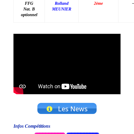
FFG
Rolland
2ème
Nat. B
MEUNIER
optionnel
Les News
Infos Compétitions