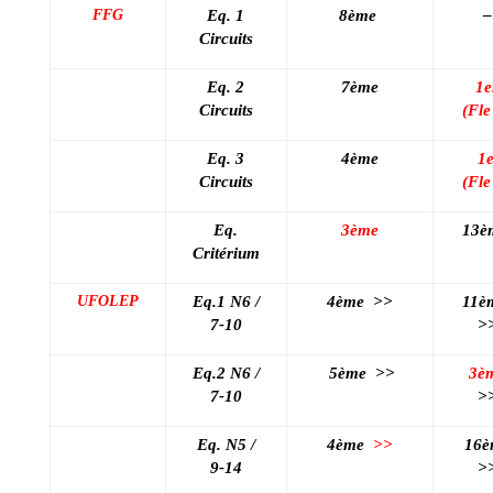
FFG
Eq. 1
8ème
–
Circuits
Eq. 2
7ème
1e
Circuits
(Fle
Eq. 3
4ème
1
Circuits
(Fle
Eq.
3ème
13è
Critérium
UFOLEP
Eq.1 N6 /
4ème
>>
11è
7-10
>
Eq.2 N6 /
5ème
>>
3è
7-10
>
Eq. N5 /
4ème
>>
16è
9-14
>