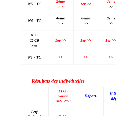
2ème
3ème
N5 - TC
1er
>>
>>
>>
4ème
8ème
8ème
N4 - TC
>>
>>
>>
N3 -
11/18
1er
>>
1er
>>
1er
>
ans
N1 - TC
>>
>>
>>
--
Résultats des individuelles
FFG -
Int
Départ.
Saison
dé
2021-2022
Perf.