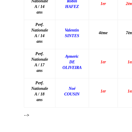
Nationale
Robin
1er
2è
A / 14
HAFEZ
ans
Perf.
Nationale
Valentin
4ème
7è
A / 14
SINTES
ans
Perf.
Aymeric
Nationale
DE
1er
1e
A / 17
OLIVEIRA
ans
Perf.
Nationale
Noé
1er
1e
A / 18
COUSIN
ans
-->