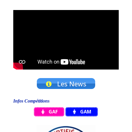
Les News
Infos Compétitions
GAF
GAM