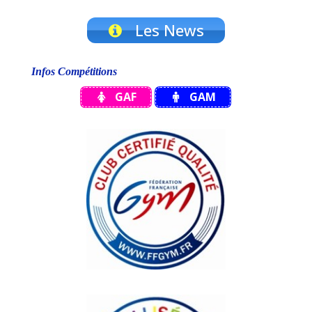
Les News
Infos Compétitions
GAF
GAM