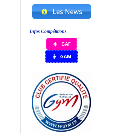
Les News
Infos Compétitions
GAF
GAM