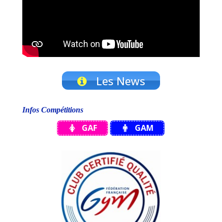
Les News
Infos Compétitions
GAF
GAM