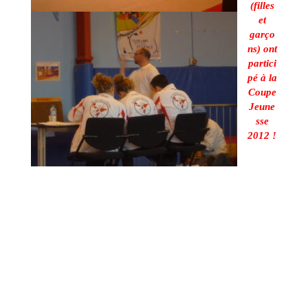
(filles
et
garço
ns) ont
partici
pé à la
Coupe
Jeune
sse
2012 !