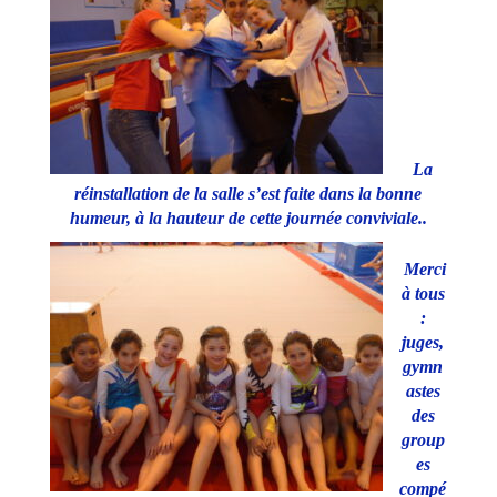
La
réinstallation de la salle s’est faite dans la bonne
humeur, à la hauteur de cette journée conviviale..
Merci
à tous
:
juges,
gymn
astes
des
group
es
compé