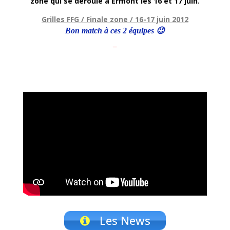
zone qui se déroule à Ermont les 16 et 17 juin.
Grilles FFG / Finale zone / 16-17 juin 2012
Bon match à ces 2 équipes 😉
–
Les News