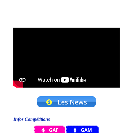
Les News
Infos Compétitions
GAF
GAM