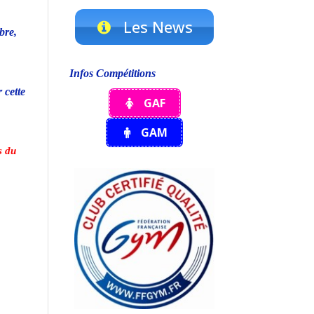
Les News
bre,
Infos Compétitions
 cette
GAF
GAM
s du