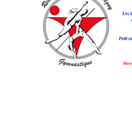
Les 
Petit r
Merci