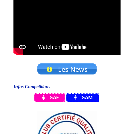
Les News
Infos Compétitions
GAF
GAM