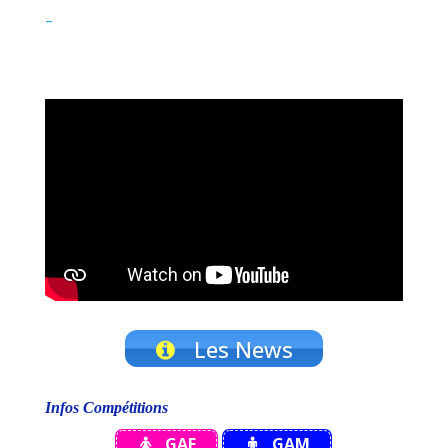
–
Les News
Infos Compétitions
GAF
GAM