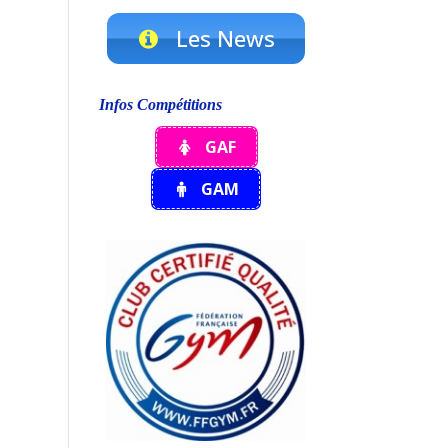
Les News
Infos Compétitions
GAF
GAM