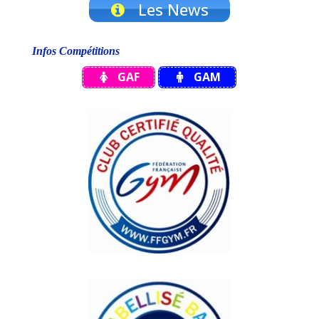
Les News
Infos Compétitions
GAF
GAM