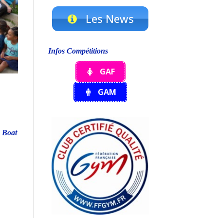
Les News
Infos Compétitions
GAF
GAM
n Boat