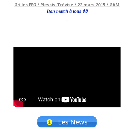
Grilles FFG / Plessis-Trévise / 22 mars 2015 / GAM
Bon match à tous 🙂
–
Les News