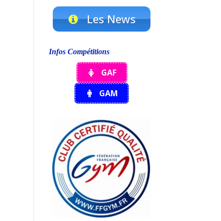
Les News
Infos Compétitions
GAF
GAM