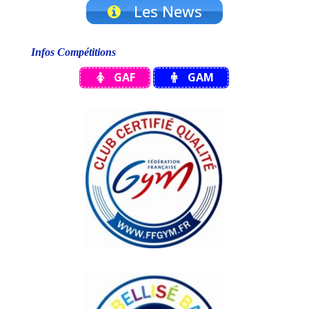
Les News
Infos Compétitions
GAF
GAM