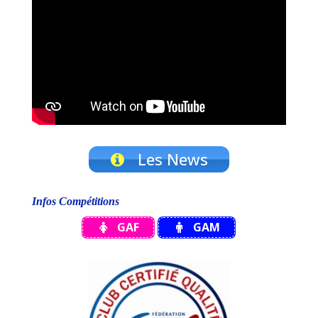
Les News
Infos Compétitions
GAF
GAM