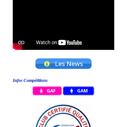
Les News
Infos Compétitions
GAF
GAM