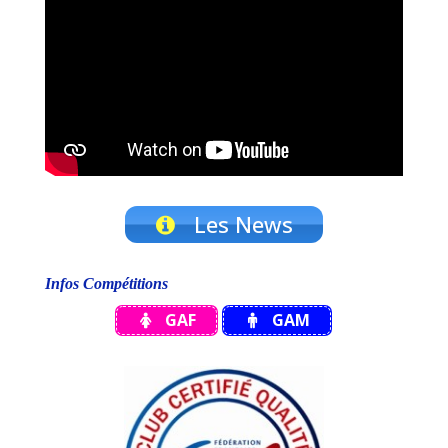
Les News
Infos Compétitions
GAF
GAM