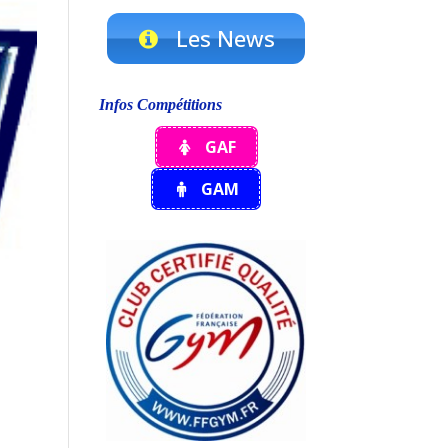
Les News
Infos Compétitions
GAF
GAM