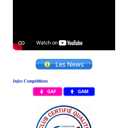
Les News
Infos Compétitions
GAF
GAM