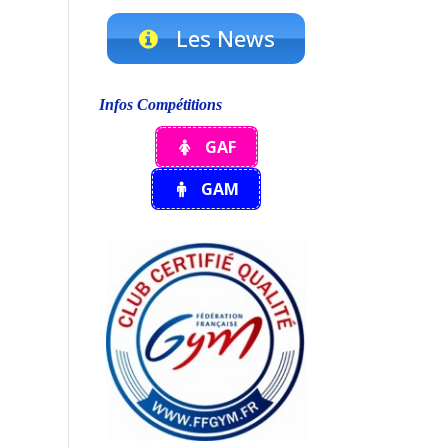
Les News
Infos Compétitions
GAF
GAM