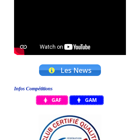
Les News
Infos Compétitions
GAF
GAM