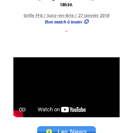
18h30.
Grille FFG / Sucy-en-Brie / 27 janvier 2018
Bon match à toutes 🙂
–
Les News