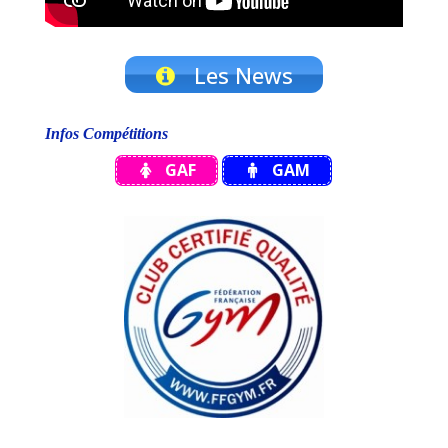
Les News
Infos Compétitions
GAF
GAM