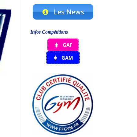
Les News
Infos Compétitions
GAF
GAM