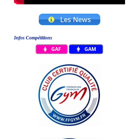
Les News
Infos Compétitions
GAF
GAM