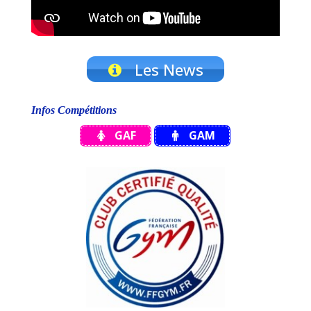
Les News
Infos Compétitions
GAF
GAM