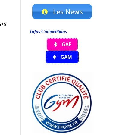
Les News
h20.
Infos Compétitions
GAF
GAM