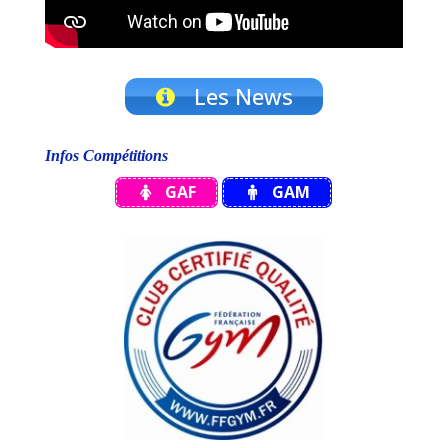
Les News
Infos Compétitions
GAF
GAM