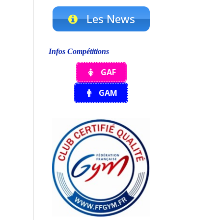
Les News
Infos Compétitions
GAF
GAM