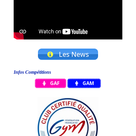
Les News
Infos Compétitions
GAF
GAM