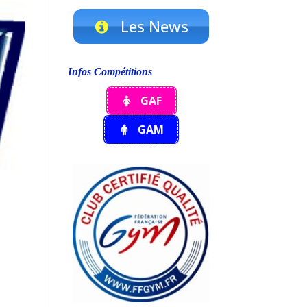
Les News
Infos Compétitions
GAF
GAM