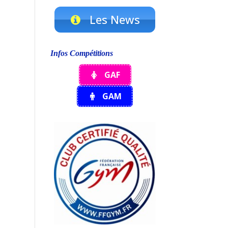
Les News
Infos Compétitions
GAF
GAM