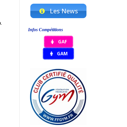
Les News
.
Infos Compétitions
GAF
GAM