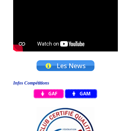
Les News
Infos Compétitions
GAF
GAM