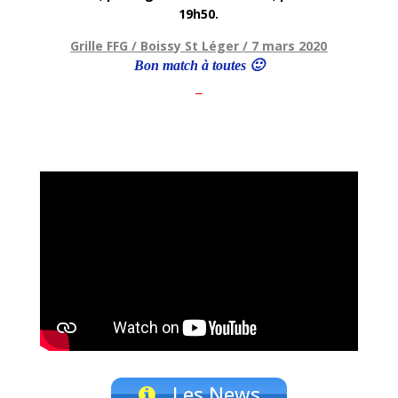
19h50.
Grille FFG / Boissy St Léger / 7 mars 2020
Bon match à toutes 🙂
–
Les News