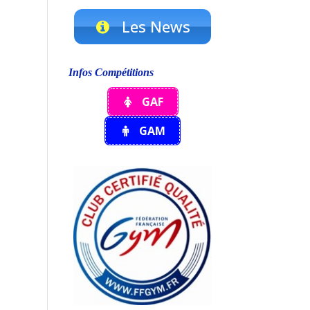
Les News
Infos Compétitions
GAF
GAM