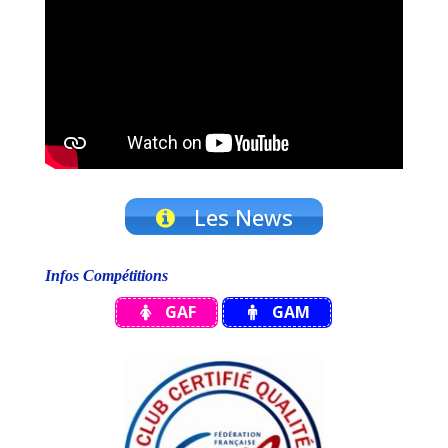
Les News
Infos Compétitions
GAF
GAM