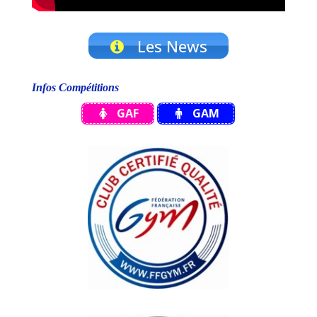
Les News
Infos Compétitions
GAF
GAM