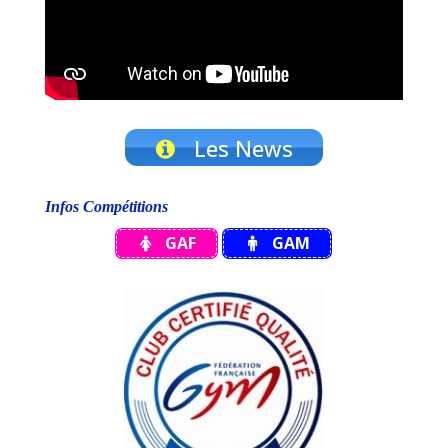
Les News
Infos Compétitions
GAF
GAM