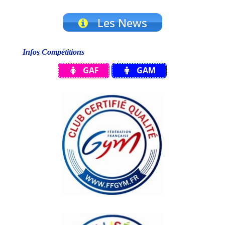
Les News
Infos Compétitions
GAF
GAM