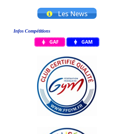
Les News
Infos Compétitions
GAF
GAM