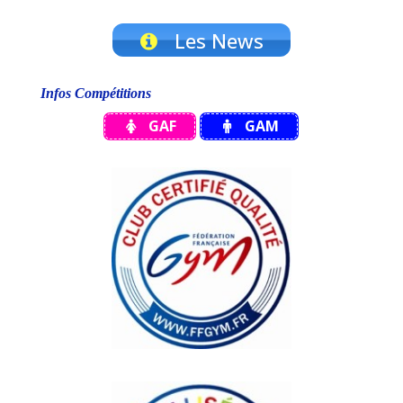
Les News
Infos Compétitions
GAF
GAM