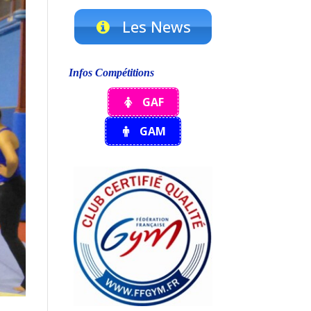
Les News
Infos Compétitions
GAF
GAM