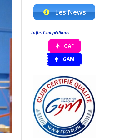
Les News
Infos Compétitions
GAF
GAM